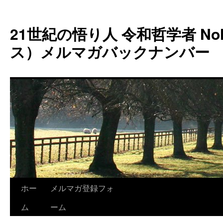
コ
ン
21世紀の悟り人 令和哲学者 Noh
テ
ン
ス）メルマガバックナンバー
ツ
へ
ス
キ
ッ
プ
ホー
メルマガ登録フォ
ム
ーム