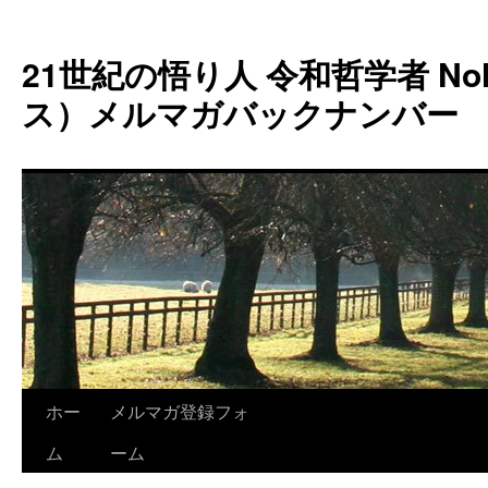
コ
ン
21世紀の悟り人 令和哲学者 Noh
テ
ン
ス）メルマガバックナンバー
ツ
へ
ス
キ
ッ
プ
ホー
メルマガ登録フォ
ム
ーム