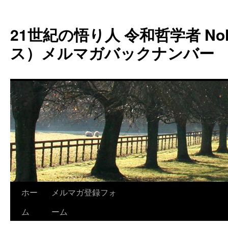
コ
ン
21世紀の悟り人 令和哲学者 Noh
テ
ン
ス）メルマガバックナンバー
ツ
へ
ス
キ
ッ
プ
ホー
メルマガ登録フォ
ム
ーム