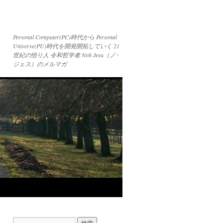
Personal Computer(PC)時代から Personal
Universe(PU)時代を開発開拓していく 21
世紀の悟り人 令和哲学者 Noh Jesu（ノ･
ジェス）のメルマガ