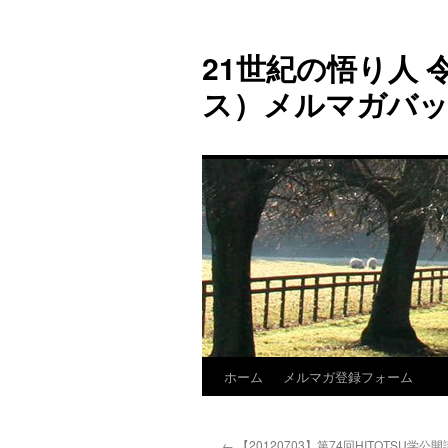
コ
ン
21世紀の悟り人 令
テ
ン
ス）メルマガバ
ツ
へ
ス
キ
ッ
プ
ホーム
メルマガ登録フォーム
←
【20120703】第74回HITOTSU