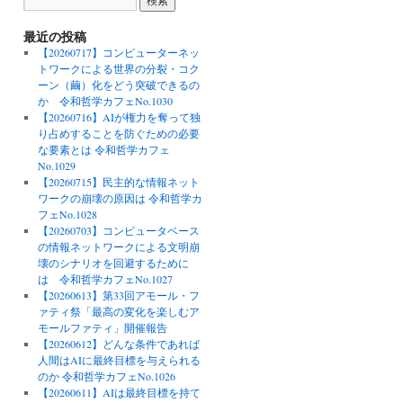
最近の投稿
【20260717】コンピューターネッ
トワークによる世界の分裂・コク
ーン（繭）化をどう突破できるの
か 令和哲学カフェNo.1030
【20260716】AIが権力を奪って独
り占めすることを防ぐための必要
な要素とは 令和哲学カフェ
No.1029
【20260715】民主的な情報ネット
ワークの崩壊の原因は 令和哲学カ
フェNo.1028
【20260703】コンピュータベース
の情報ネットワークによる文明崩
壊のシナリオを回避するために
は 令和哲学カフェNo.1027
【20260613】第33回アモール・フ
ァティ祭「最高の変化を楽しむア
モールファティ」開催報告
【20260612】どんな条件であれば
人間はAIに最終目標を与えられる
のか 令和哲学カフェNo.1026
【20260611】AIは最終目標を持て