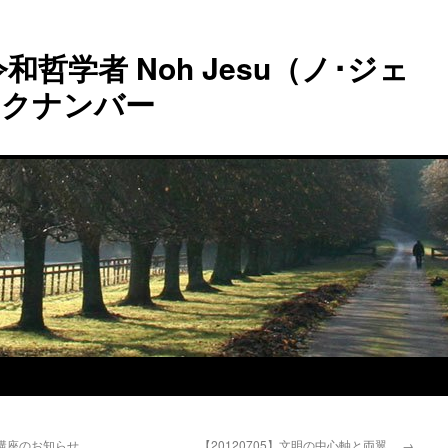
和哲学者 Noh Jesu（ノ･ジェ
ックナンバー
学公開講座のお知らせ
【20120705】文明の中心軸と両翼
→